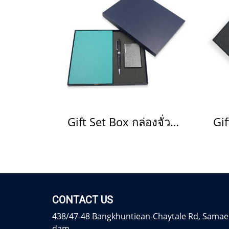
Gift Set Box กล่องจั่วปัง
CONTACT US
438/47-48 Bangkhuntiean-Chaytale Rd, Samae
dam