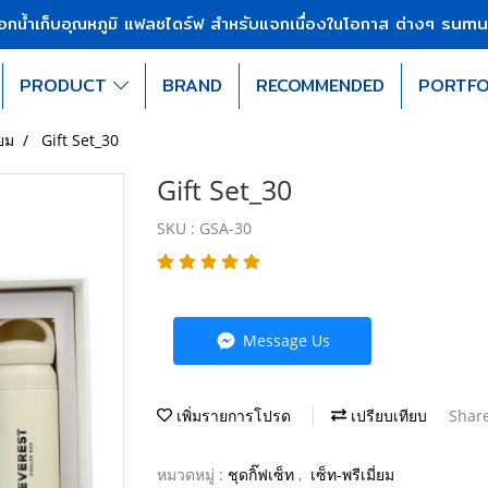
sumu
บอกน้ำเก็บอุณหภูมิ แฟลชไดร์ฟ สำหรับแจกเนื่องในโอกาส ต่างๆ
PRODUCT
BRAND
RECOMMENDED
PORTFO
่ยม
Gift Set_30
Gift Set_30
SKU : GSA-30
Message Us
เพิ่มรายการโปรด
เปรียบเทียบ
Shar
หมวดหมู่ :
ชุดกิ๊ฟเซ็ท
,
เซ็ท-พรีเมี่ยม