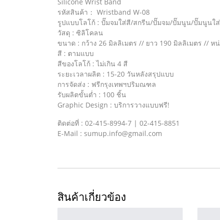
Silicone Wrist Band
รหัสสินค้า： Wristband W-08
รูปแบบโลโก้ : ปั๊มจมใส่สี/สกรีน/ปั๊มจม/ปั๊มนูน/ปั๊มนูนใส่
วัสดุ : ซิลิโคลน
ขนาด : กว้าง 26 มิลลิเมตร // ยาว 190 มิลลิเมตร // หน
สี : ตามแบบ
สีของโลโก้ : ไม่เกิน 4 สี
ระยะเวลาผลิต : 15-20 วันหลังสรุปแบบ
การจัดส่ง : ฟรีกรุงเทพฯปริมณฑล
รับผลิตขั้นต่ำ : 100 ชิ้น
Graphic Design : บริการวางแบบฟรี!
ติดต่อที่ : 02-415-8994-7 | 02-415-8851
E-Mail : sumup.info@gmail.com
สินค้าเกี่ยวข้อง