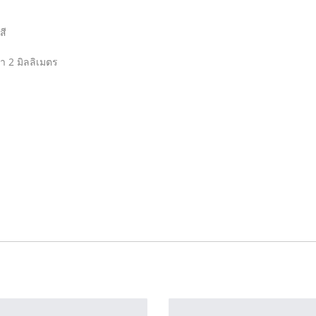
สี
่า 2 มิลลิเมตร