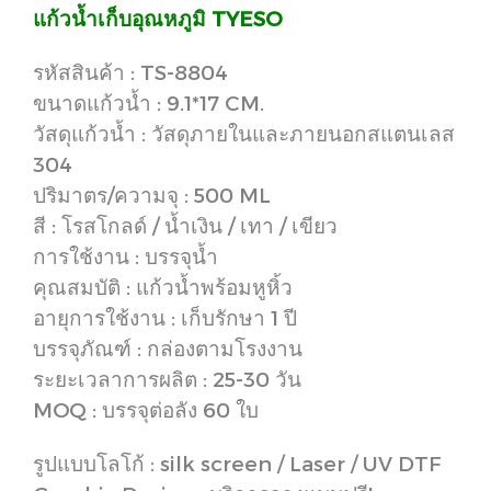
แก้วน้ำเก็บอุณหภูมิ TYESO
รหัสสินค้า : TS-8804
ขนาดแก้วน้ำ : 9.1*17 CM.
วัสดุแก้วน้ำ : วัสดุภายในและภายนอกสแตนเลส
304
ปริมาตร/ความจุ : 500 ML
สี : โรสโกลด์ / น้ำเงิน / เทา / เขียว
การใช้งาน : บรรจุน้ำ
คุณสมบัติ : แก้วน้ำพร้อมหูหิ้ว
อายุการใช้งาน : เก็บรักษา 1 ปี
บรรจุภัณฑ์ : กล่องตามโรงงาน
ระยะเวลาการผลิต : 25-30 วัน
MOQ : บรรจุต่อลัง 60 ใบ
รูปแบบโลโก้ : silk screen / Laser / UV DTF