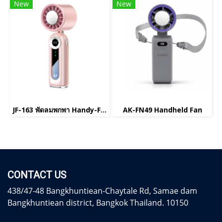
New
New
JF-163 พัดลมพกพา Handy-Fan
AK-FN49 Handheld Fan
CONTACT US
438/47-48 Bangkhuntiean-Chaytale Rd, Samae dam
Bangkhuntiean district, Bangkok Thailand. 10150