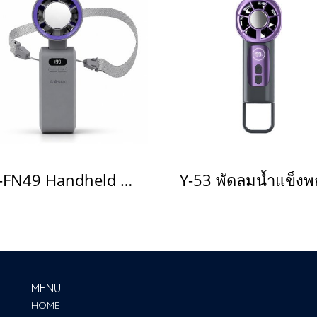
AK-FN49 Handheld Fan
MENU
HOME