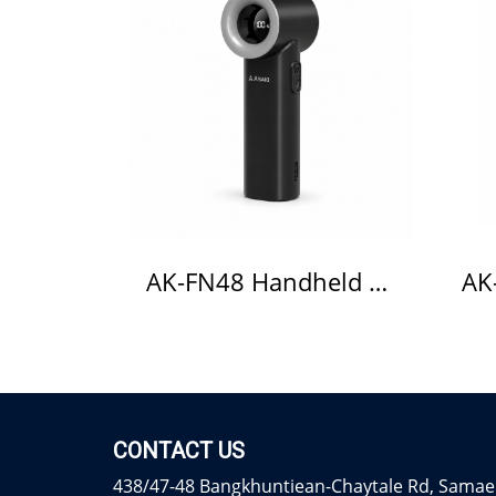
AK-FN48 Handheld Fan
CONTACT US
438/47-48 Bangkhuntiean-Chaytale Rd, Samae