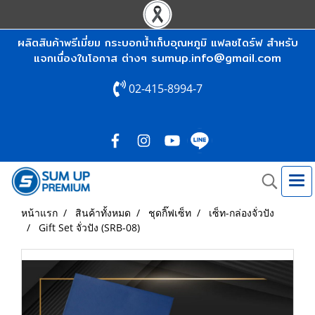
ผลิตสินค้าพรีเมี่ยม กระบอกน้ำเก็บอุณหภูมิ แฟลชไดร์ฟ สำหรับ
sumup.info@gmail.com
แจกเนื่องในโอกาส ต่างๆ
02-415-8994-7
หน้าแรก
สินค้าทั้งหมด
ชุดกิ๊ฟเซ็ท
เซ็ท-กล่องจั่วปัง
Gift Set จั่วปัง (SRB-08)