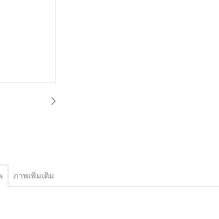
ภาพเพิ่มเติม
ล