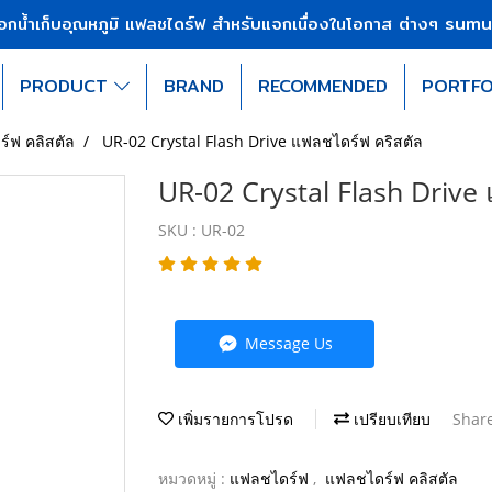
sumu
บอกน้ำเก็บอุณหภูมิ แฟลชไดร์ฟ สำหรับแจกเนื่องในโอกาส ต่างๆ
PRODUCT
BRAND
RECOMMENDED
PORTFO
์ฟ คลิสตัล
UR-02 Crystal Flash Drive แฟลชไดร์ฟ คริสตัล
UR-02 Crystal Flash Drive
SKU : UR-02
Message Us
เพิ่มรายการโปรด
เปรียบเทียบ
Shar
หมวดหมู่ :
แฟลชไดร์ฟ
,
แฟลชไดร์ฟ คลิสตัล