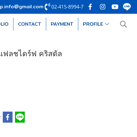
p.info@gmail.com
02-415-8994-7
LIO
CONTACT
PAYMENT
PROFILE
 แฟลชไดร์ฟ คริสตัล
e