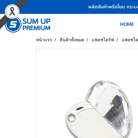
ผลิตสินค้าพรีเมี่ยม กระ
HOME
หน้าแรก
สินค้าทั้งหมด
แฟลชไดร์ฟ
แฟลชไดร