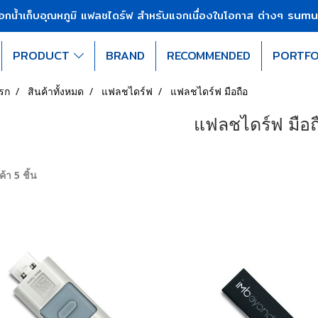
sumu
บอกน้ำเก็บอุณหภูมิ แฟลชไดร์ฟ สำหรับแจกเนื่องในโอกาส ต่างๆ
PRODUCT
BRAND
RECOMMENDED
PORTFO
รก
สินค้าทั้งหมด
แฟลชไดร์ฟ
แฟลชไดร์ฟ มือถือ
แฟลชไดร์ฟ มือถ
้า 5 ชิ้น