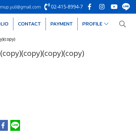
mup.yuli@gmail.com
02-415-8994-7
LIO
CONTACT
PAYMENT
PROFILE
y)(copy)
(copy)(copy)(copy)(copy)