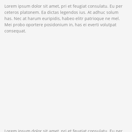
Lorem ipsum dolor sit amet, pri et feugiat consulatu. Eu per
ceteros platonem. Ea dictas legendos ius. At adhuc solum
has. Nec at harum euripidis, habeo elitr patrioque ne mel.
Mei probo oportere posidonium in, has ei everti volutpat
consequat.
Lorem ipsum dolor sit amet, pri et feugiat consulatu. Eu per