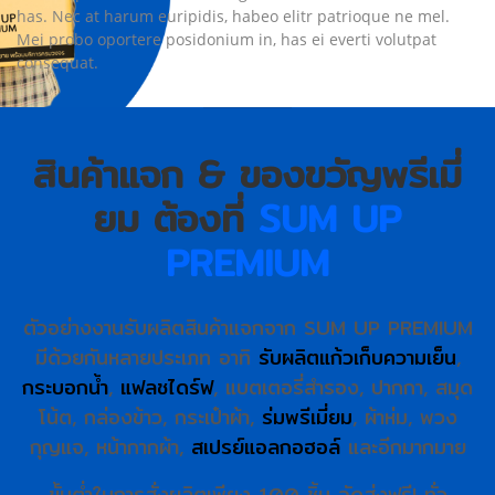
has. Nec at harum euripidis, habeo elitr patrioque ne mel.
Mei probo oportere posidonium in, has ei everti volutpat
consequat.
สินค้าแจก & ของขวัญพรีเมี่
ยม ต้องที่
SUM UP
PREMIUM
ตัวอย่างงานรับผลิตสินค้าแจกจาก SUM UP PREMIUM
มีด้วยกันหลายประเภท อาทิ
รับผลิตแก้วเก็บความเย็น
,
กระบอกน้ำ
,
แฟลชไดร์ฟ
, แบตเตอรี่สำรอง, ปากกา, สมุด
โน้ต, กล่องข้าว, กระเป๋าผ้า,
ร่มพรีเมี่ยม
, ผ้าห่ม, พวง
กุญแจ, หน้ากากผ้า,
สเปรย์แอลกอฮอล์
และอีกมากมาย
ขั้นต่ำในการสั่งผลิตเพียง 100 ชิ้น จัดส่งฟรี! ทั่ว