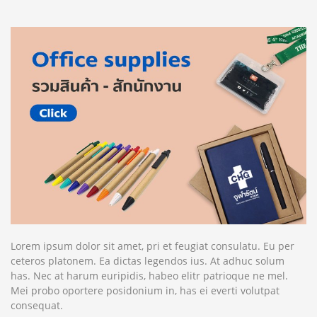
Lorem ipsum dolor sit amet, pri et feugiat consulatu. Eu per
ceteros platonem. Ea dictas legendos ius. At adhuc solum
has. Nec at harum euripidis, habeo elitr patrioque ne mel.
Mei probo oportere posidonium in, has ei everti volutpat
consequat.