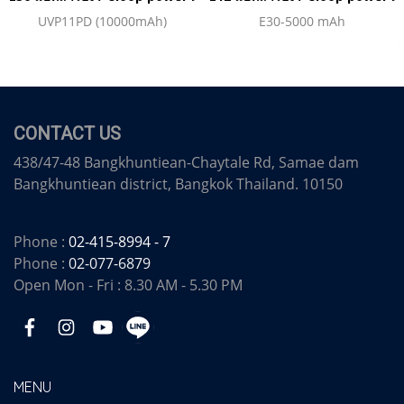
UVP11PD (10000mAh)
E30-5000 mAh
CONTACT US
438/47-48 Bangkhuntiean-Chaytale Rd, Samae dam
Bangkhuntiean district, Bangkok Thailand. 10150
Phone :
02-415-8994 - 7
Phone :
02-077-6879
Open Mon - Fri : 8.30 AM - 5.30 PM
MENU