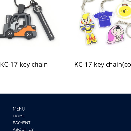
KC-17 key chain
KC-17 key chain(co
MENU
HOME
PAYMENT
ABOUT US