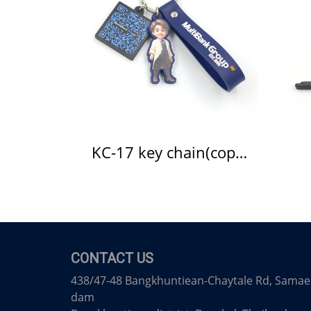
KC-17 key chain(copy)(copy)(copy)
CONTACT US
438/47-48 Bangkhuntiean-Chaytale Rd, Samae
dam