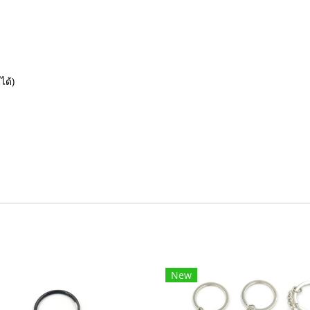
ได้)
New