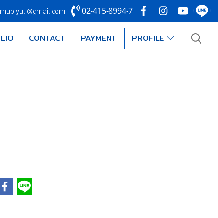
mup.yuli@gmail.com
02-415-8994-7
LIO
CONTACT
PAYMENT
PROFILE