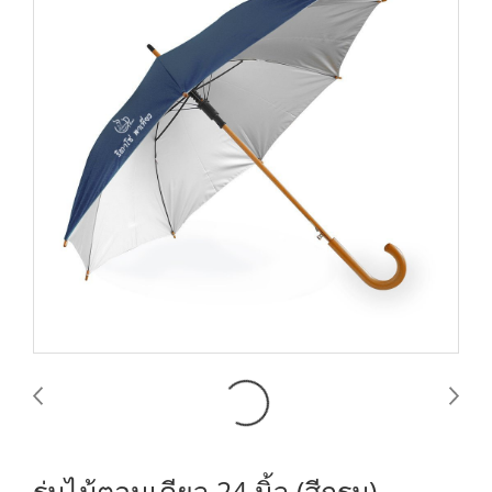
ร่มไม้ตอนเดียว 24 นิ้ว (สีกรม)