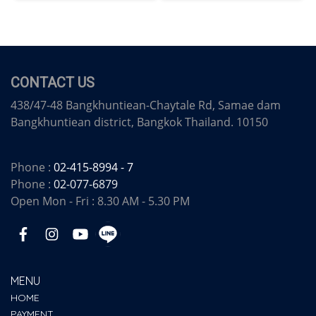
CONTACT US
438/47-48 Bangkhuntiean-Chaytale Rd, Samae dam
Bangkhuntiean district, Bangkok Thailand. 10150
Phone :
02-415-8994 - 7
Phone :
02-077-6879
Open Mon - Fri : 8.30 AM - 5.30 PM
MENU
HOME
PAYMENT