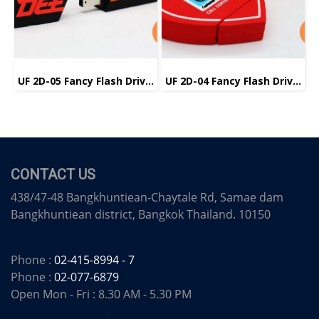
UF 2D-05 Fancy Flash Drive แฟลชไดร์ฟ แฟนซี
UF 2D-04 Fancy Flash Drive แฟลชไดร์ฟ แฟนซี
CONTACT US
438/47-48 Bangkhuntiean-Chaytale Rd, Samae dam
Bangkhuntiean district, Bangkok Thailand. 10150
Phone :
02-415-8994 - 7
Phone :
02-077-6879
Open Mon - Fri : 8.30 AM - 5.30 PM