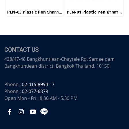
PEN-03 Plastic Pen ปากกาพลาสติก
PEN-01 Plastic Pen ปากกาพลาสติก(copy)(copy)
CONTACT US
438/47-48 Bangkhuntiean-Chaytale Rd, Samae dam
Bangkhuntiean district, Bangkok Thailand. 10150
Phone :
02-415-8994 - 7
Phone :
02-077-6879
Open Mon - Fri : 8.30 AM - 5.30 PM