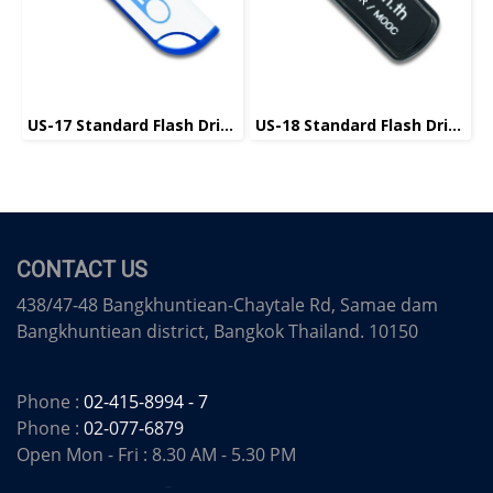
US-17 Standard Flash Drive แฟลชไดร์ฟมาตรฐาน
US-18 Standard Flash Drive แฟลชไดร์ฟมาตรฐาน
CONTACT US
438/47-48 Bangkhuntiean-Chaytale Rd, Samae dam
Bangkhuntiean district, Bangkok Thailand. 10150
Phone :
02-415-8994 - 7
Phone :
02-077-6879
Open Mon - Fri : 8.30 AM - 5.30 PM