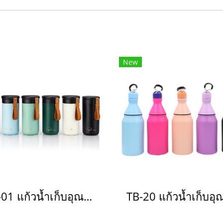
New
TB-01 แก้วน้ำเก็บอุณหภูมิ(copy)(copy)(copy)(copy)(copy)(copy)(copy)