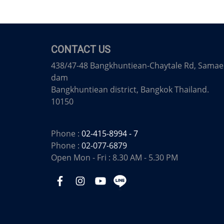
CONTACT US
438/47-48 Bangkhuntiean-Chaytale Rd, Samae
dam
Bangkhuntiean district, Bangkok Thailand.
10150
Phone :
02-415-8994 - 7
Phone :
02-077-6879
Open Mon - Fri : 8.30 AM - 5.30 PM