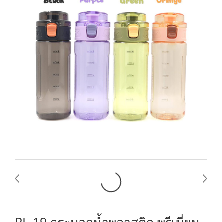
PL-19 กระบอกน้ำพลาสติก พรีเมี่ยม