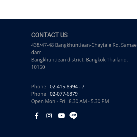
CONTACT US
438/47-48 Bangkhuntiean-Chaytale Rd, Samae
dam
Bangkhuntiean district, Bangkok Thailand.
10150
Phone :
02-415-8994 - 7
Phone :
02-077-6879
Open Mon - Fri : 8.30 AM - 5.30 PM