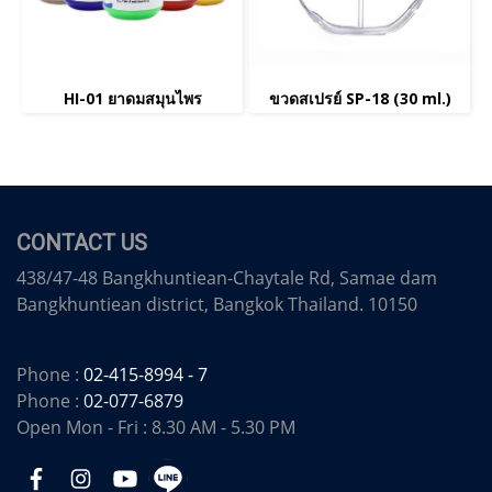
HI-01 ยาดมสมุนไพร
ขวดสเปรย์ SP-18 (30 ml.)
CONTACT US
438/47-48 Bangkhuntiean-Chaytale Rd, Samae dam
Bangkhuntiean district, Bangkok Thailand. 10150
Phone :
02-415-8994 - 7
Phone :
02-077-6879
Open Mon - Fri : 8.30 AM - 5.30 PM