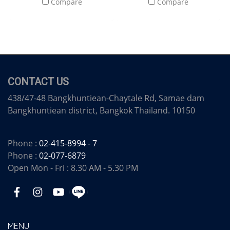
Compare
Compare
CONTACT US
438/47-48 Bangkhuntiean-Chaytale Rd, Samae dam
Bangkhuntiean district, Bangkok Thailand. 10150
Phone :
02-415-8994 - 7
Phone :
02-077-6879
Open Mon - Fri : 8.30 AM - 5.30 PM
MENU