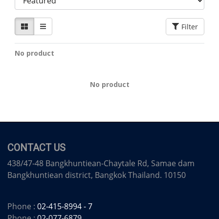
Filter
No product
No product
CONTACT US
438/47-48 Bangkhuntiean-Chaytale Rd, Samae dam
Bangkhuntiean district, Bangkok Thailand. 10150
Phone :
02-415-8994 - 7
Phone :
02-077-6879