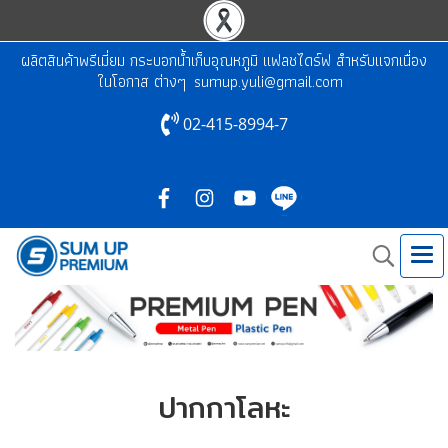
ผลิตสินค้าพรีเมี่ยม กระบอกน้ำเก็บอุณหภูมิ แฟลชไดร์ฟ สำหรับแจกเนื่อง
ในโอกาส ต่างๆ
sumup.yuli@gmail.com
02-415-8994-7
ปากกาโลหะ