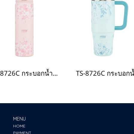
TS-8726C กระบอกน้ำเก็บอุณหภูมิ(copy)(copy)(copy)(copy)(copy)(copy)(copy)(copy)(copy)(copy)(copy)(copy)(copy)(copy)(copy)(copy)(copy)(copy)(copy)(copy)(copy)(copy)(copy)(copy)
MENU
HOME
PAYMENT