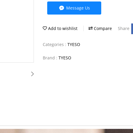
Message Us
Add to wishlist
Compare
Share
Categories :
TYESO
Brand :
TYESO