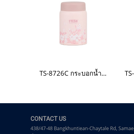
TS-8726C กระบอกน้ำเก็บอุณหภูมิ(copy)(copy)(copy)(copy)(copy)(copy)(copy)(copy)(copy)(copy)(copy)(copy)(copy)(copy)(copy)(copy)(copy)(copy)(copy)(copy)(copy)(copy)(copy)(copy)(copy)(copy)
CONTACT US
438/47-48 Bangkhuntiean-Chaytale Rd, Samae