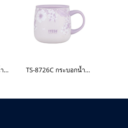
TS-8726C กระบอกน้ำเก็บอุณหภูมิ(copy)(copy)(copy)(copy)(copy)(copy)(copy)(copy)(copy)(copy)(copy)(copy)(copy)(copy)(copy)(copy)(copy)(copy)(copy)(copy)(copy)(copy)(copy)
TS-8726C กระบอกน้ำเก็บอุณหภูมิ(copy)(copy)(copy)(copy)(copy)(copy)(copy)(copy)(copy)(copy)(copy)(copy)(copy)(copy)(copy)(copy)(copy)(copy)(copy)(copy)(copy)(copy)(copy)(copy)(copy)