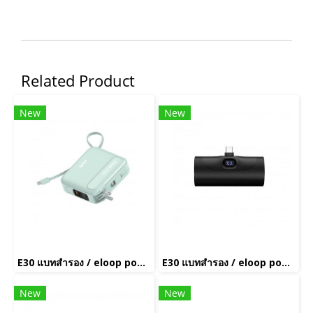
Related Product
New
New
E30 แบทสำรอง / eloop power bank(copy)(copy)(copy)
E30 แบทสำรอง / eloop power bank(copy)
New
New