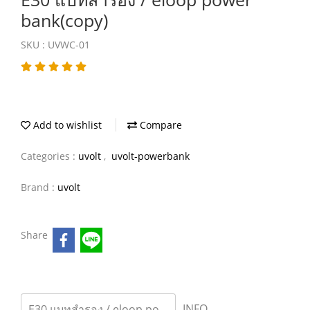
bank(copy)
SKU : UVWC-01
Add to wishlist
Compare
Categories :
uvolt
,
uvolt-powerbank
Brand :
uvolt
Share
INFO
E30 แบทสำรอง / eloop power bank