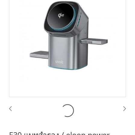
E30 แบทสำรอง / eloop power