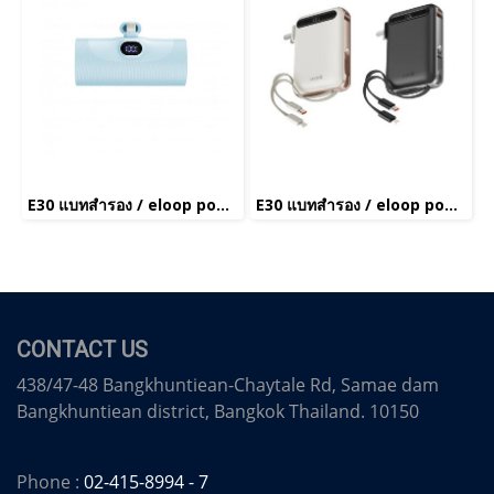
E30 แบทสำรอง / eloop power bank(copy)(copy)
E30 แบทสำรอง / eloop power bank(copy)(copy)
CONTACT US
438/47-48 Bangkhuntiean-Chaytale Rd, Samae dam
Bangkhuntiean district, Bangkok Thailand. 10150
Phone :
02-415-8994 - 7