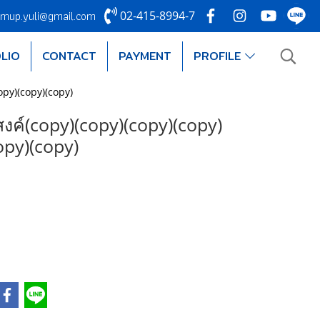
mup.yuli@gmail.com
02-415-8994-7
LIO
CONTACT
PAYMENT
PROFILE
opy)(copy)(copy)
ค์(copy)(copy)(copy)(copy)
opy)(copy)