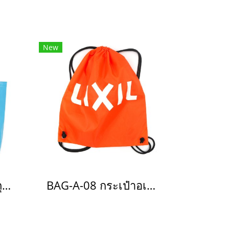
New
BAG-05 กระเป๋าผ้า ถุงผ้า สปันบอนด์ 75 แกรม(copy)
BAG-A-08 กระเป๋าอเนกประสงค์(copy)(copy)