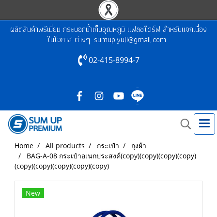
ผลิตสินค้าพรีเมี่ยม กระบอกน้ำเก็บอุณหภูมิ แฟลชไดร์ฟ สำหรับแจกเนื่อง
ในโอกาส ต่างๆ
sumup.yuli@gmail.com
02-415-8994-7
Home
All products
กระเป๋า
ถุงผ้า
BAG-A-08 กระเป๋าอเนกประสงค์(copy)(copy)(copy)(copy)
(copy)(copy)(copy)(copy)(copy)
New