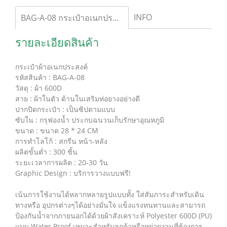
INFO
BAG-A-08 กระเป๋าอเนกประสงค์
รายละเอียดสินค้า
กระเป๋าผ้าอเนกประสงค์
รหัสสินค้า : BAG-A-08
วัสดุ : ผ้า 600D
สาย : ผ้าในตัว ด้านในเสริมท่อยางอย่างดี
ปากปิดกระเป๋า : เป็นซิปตามแบบ
ซับใน : กรุฟองน้ำ ประกบฉนวนเก็บรักษาอุณหภูมิ
ขนาด : ขนาด 28 * 24 CM
การทำโลโก้ : สกรีน หน้า-หลัง
ผลิตขั้นต่ำ : 300 ชิ้น
ระยะเวลาการผลิต : 20-30 วัน
Graphic Design : บริการวางแบบฟรี!
เน้นการใช้งานได้หลากหลายรูปแบบทั้ง ใส่สัมภาระสำหรับเดิน
ทางหรือ อุปกรต่างๆได้อย่างมั่นใจ แข็งแรงทนทานและสามารถ
ป้องกันน้ำจากภายนอกได้ด้วยผ้าสังเคราะห์ Polyester 600D (PU)
แบบ Water Proof เหมาะสำหรับลูกค้าหรือหย่วยงานที่ต้องการ