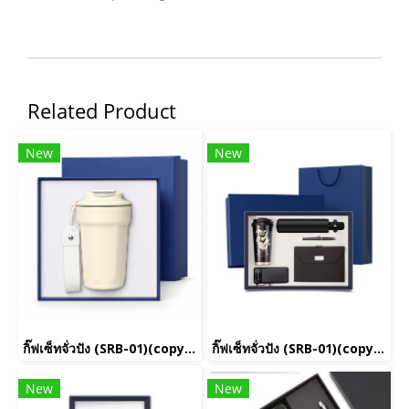
Related Product
New
New
กิ๊ฟเซ็ทจั่วปัง (SRB-01)(copy)(copy)(copy)(copy)(copy)(copy)(copy)(copy)(copy)(copy)(copy)(copy)(copy)(copy)(copy)(copy)(copy)(copy)(copy)(copy)(copy)(copy)
กิ๊ฟเซ็ทจั่วปัง (SRB-01)(copy)(copy)(copy)(copy)(copy)(copy)(copy)(copy)(copy)(copy)
New
New