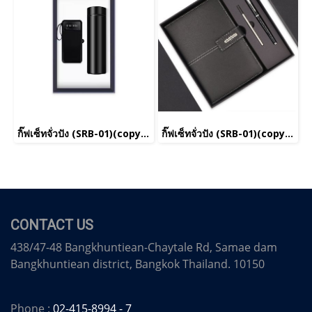
กิ๊ฟเซ็ทจั่วปัง (SRB-01)(copy)(copy)(copy)(copy)(copy)(copy)(copy)(copy)(copy)(copy)(copy)
กิ๊ฟเซ็ทจั่วปัง (SRB-01)(copy)(copy)(copy)(copy)(copy)(copy)(copy)(copy)(copy)(copy)(copy)(copy)(copy)(copy)(copy)(copy)(copy)(copy)(copy)(copy)(copy)
CONTACT US
438/47-48 Bangkhuntiean-Chaytale Rd, Samae dam
Bangkhuntiean district, Bangkok Thailand. 10150
Phone :
02-415-8994 - 7