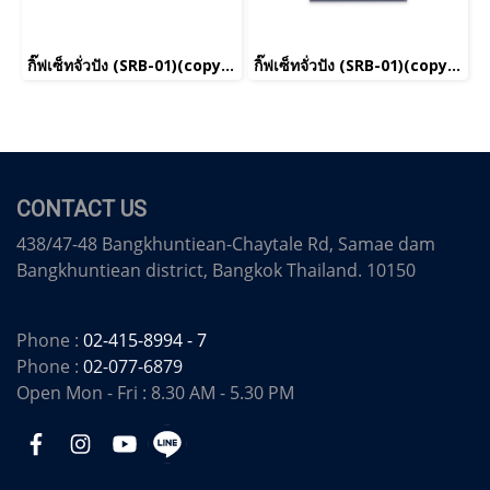
กิ๊ฟเซ็ทจั่วปัง (SRB-01)(copy)(copy)(copy)(copy)(copy)(copy)(copy)(copy)(copy)(copy)
กิ๊ฟเซ็ทจั่วปัง (SRB-01)(copy)(copy)(copy)(copy)(copy)(copy)(copy)(copy)(copy)(copy)(copy)
CONTACT US
438/47-48 Bangkhuntiean-Chaytale Rd, Samae dam
Bangkhuntiean district, Bangkok Thailand. 10150
Phone :
02-415-8994 - 7
Phone :
02-077-6879
Open Mon - Fri : 8.30 AM - 5.30 PM