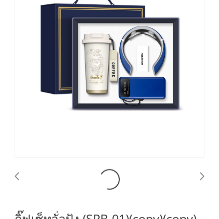
กิ๊ฟเซ็ทจั่วปัง (SRB-01)(copy)(copy)