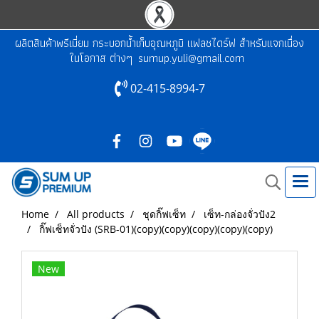
ผลิตสินค้าพรีเมี่ยม กระบอกน้ำเก็บอุณหภูมิ แฟลชไดร์ฟ สำหรับแจกเนื่อง
ในโอกาส ต่างๆ
sumup.yuli@gmail.com
02-415-8994-7
Home
All products
ชุดกิ๊ฟเซ็ท
เซ็ท-กล่องจั่วปัง2
กิ๊ฟเซ็ทจั่วปัง (SRB-01)(copy)(copy)(copy)(copy)(copy)
New