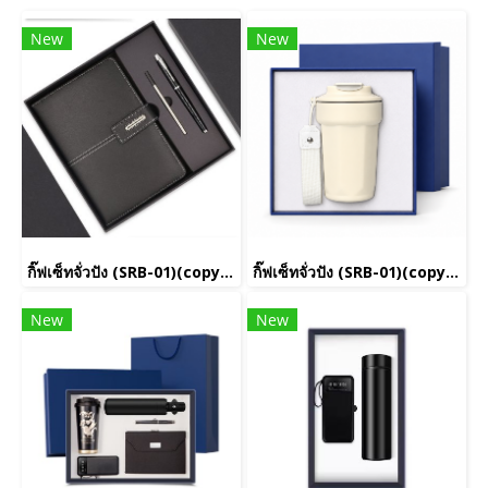
New
New
กิ๊ฟเซ็ทจั่วปัง (SRB-01)(copy)(copy)(copy)(copy)(copy)(copy)(copy)(copy)(copy)(copy)(copy)(copy)(copy)(copy)(copy)(copy)(copy)(copy)(copy)(copy)(copy)
กิ๊ฟเซ็ทจั่วปัง (SRB-01)(copy)(copy)(copy)(copy)(copy)(copy)(copy)(copy)(copy)(copy)(copy)(copy)(copy)(copy)(copy)(copy)(copy)(copy)(copy)(copy)(copy)(copy)
New
New