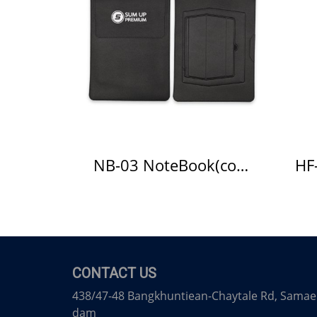
NB-03 NoteBook(copy)
CONTACT US
438/47-48 Bangkhuntiean-Chaytale Rd, Samae
dam