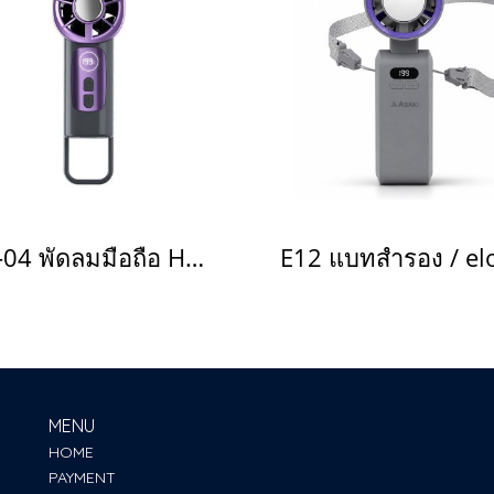
HF-04 พัดลมมือถือ Handy-Fan(copy)(copy)(copy)(copy)(copy)(copy)(copy)(copy)
MENU
HOME
PAYMENT