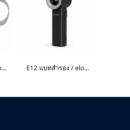
E12 แบทสำรอง / eloop power bank(copy)(copy)(copy)(copy)(copy)(copy)(copy)(copy)(copy)(copy)(copy)(copy)(copy)(copy)(copy)(copy)(copy)(copy)(copy)(copy)(copy)(copy)(copy)(copy)(copy)(copy)(copy)(copy)(copy)(copy)
E12 แบทสำรอง / eloop power bank(copy)(copy)(copy)(copy)(copy)(copy)(copy)(copy)(copy)(copy)(copy)(copy)(copy)(copy)(copy)(copy)(copy)(copy)(copy)(copy)(copy)(copy)(copy)(copy)(copy)(copy)(copy)(copy)(copy)