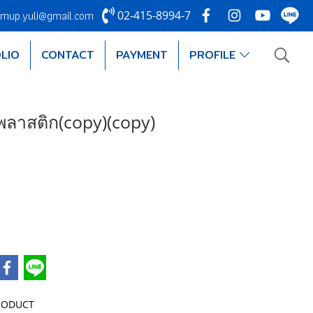
mup.yuli@gmail.com
02-415-8994-7
LIO
CONTACT
PAYMENT
PROFILE
พลาสติก(copy)(copy)
RODUCT