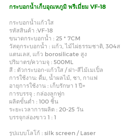
กระบอกน้ำเก็บอุณหภูมิ พรีเมี่ยม VF-18
กระบอกน้ำแก้วใส
รหัสสินค้า :VF-18
ขนาดกระบอกน้ำ : 25 * 7CM
วัสดุกระบอกน้ำ : แก้ว, ไม้ไผ่ธรรมชาติ, 304ส
แตนเลส, แก้ว borosilicate สูง
ปริมาตร/ความจุ : 500ML
สี : ตัวกระบอก-แก้วใส / ฝา-สีไม้เมเปิ้ล
การใช้งาน: ดื่ม, น้ำผลไม้, ชา, กาแฟ
อายุการใช้งาน : เก็บรักษา 1 ปี+
การบรรจุ : กล่องลูกฟูก
ผลิตขั้นต่ำ : 100 ชิ้น
ระยะเวลาการผลิต : 20-25 วัน
บรรจุกล่องขาว 1 : 1
รูปแบบโลโก้ : silk screen / Laser