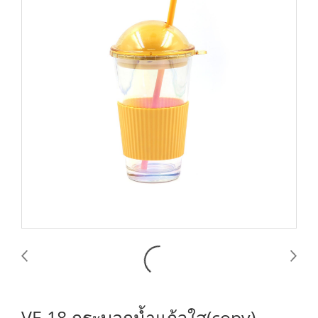
VF-18 กระบอกน้ำแก้วใส(copy)