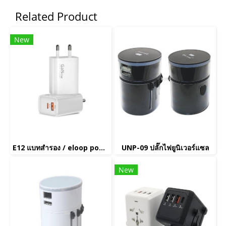
Related Product
New
E12 แบทสำรอง / eloop power bank(copy)(copy)(copy)(copy)(copy)(copy)(copy)(copy)(copy)(copy)(copy)(copy)(copy)(copy)(copy)(copy)(copy)(copy)(copy)(copy)(copy)(copy)(copy)(copy)(copy)
UNP-09 ปลั๊กไฟยูนิเวอร์แซล
New