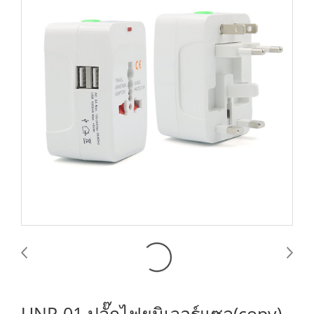
UNP-01 ปลั๊กไฟยูนิเวอร์แซล(copy)