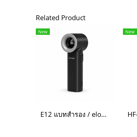
Related Product
New
New
E12 แบทสำรอง / eloop power bank(copy)(copy)(copy)(copy)(copy)(copy)(copy)(copy)(copy)(copy)(copy)(copy)(copy)(copy)(copy)(copy)(copy)(copy)(copy)(copy)(copy)(copy)(copy)(copy)(copy)(copy)(copy)(copy)(copy)