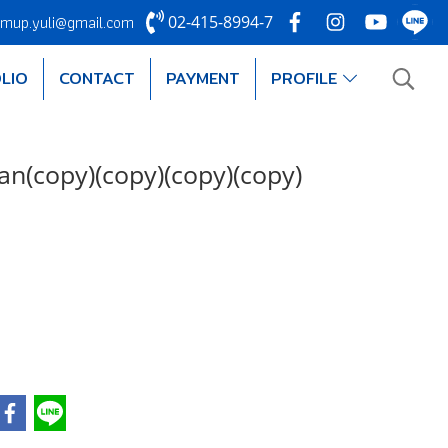
mup.yuli@gmail.com
02-415-8994-7
LIO
CONTACT
PAYMENT
PROFILE
an(copy)(copy)(copy)(copy)