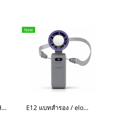
New
HF-04 พัดลมมือถือ Handy-Fan(copy)(copy)(copy)(copy)(copy)(copy)(copy)(copy)
E12 แบทสำรอง / eloop power bank(copy)(copy)(copy)(copy)(copy)(copy)(copy)(copy)(copy)(copy)(copy)(copy)(copy)(copy)(copy)(copy)(copy)(copy)(copy)(copy)(copy)(copy)(copy)(copy)(copy)(copy)(copy)(copy)(copy)(copy)