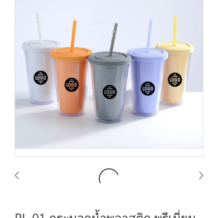
PL-01 กระบอกน้ำพลาสติก พรีเมี่ยม