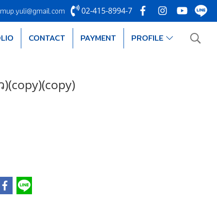
mup.yuli@gmail.com
02-415-8994-7
LIO
CONTACT
PAYMENT
PROFILE
ว)(copy)(copy)