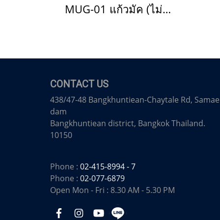
MUG-01 แก้วมัค (ไม่ขายแล้ว)(copy)(copy)(copy)
CONTACT US
438/47-48 Bangkhuntiean-Chaytale Rd, Samae
dam
Bangkhuntiean district, Bangkok Thailand.
10150
Phone :
02-415-8994 - 7
Phone :
02-077-6879
Open Mon - Fri : 8.30 AM - 5.30 PM