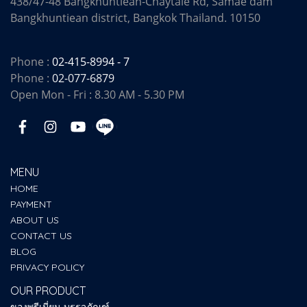
438/47-48 Bangkhuntiean-Chaytale Rd, Samae dam
Bangkhuntiean district, Bangkok Thailand. 10150
Phone :
02-415-8994 - 7
Phone :
02-077-6879
Open Mon - Fri : 8.30 AM - 5.30 PM
MENU
HOME
PAYMENT
ABOUT US
CONTACT US
BLOG
PRIVACY POLICY
OUR PRODUCT
ของพรีเมี่ยม-บรรจุภัณฑ์