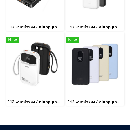
E12 แบทสำรอง / eloop power bank(copy)(copy)(copy)(copy)(copy)(copy)(copy)(copy)(copy)(copy)(copy)(copy)(copy)(copy)(copy)(copy)(copy)(copy)(copy)(copy)(copy)(copy)(copy)(copy)(copy)(copy)(copy)
E12 แบทสำรอง / eloop power bank(copy)(copy)(copy)(copy)(copy)(copy)(copy)(copy)(copy)(copy)(copy)(copy)(copy)(copy)(copy)(copy)
New
New
E12 แบทสำรอง / eloop power bank(copy)(copy)(copy)(copy)(copy)(copy)(copy)(copy)(copy)(copy)(copy)(copy)(copy)(copy)(copy)(copy)(copy)(copy)(copy)(copy)(copy)(copy)(copy)(copy)(copy)(copy)
E12 แบทสำรอง / eloop power bank(copy)(copy)(copy)(copy)(copy)(copy)(copy)(copy)(copy)(copy)(copy)(copy)(copy)(copy)(copy)(copy)(copy)