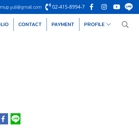
mup.yuli@gmail.com
02-415-8994-7
LIO
CONTACT
PAYMENT
PROFILE