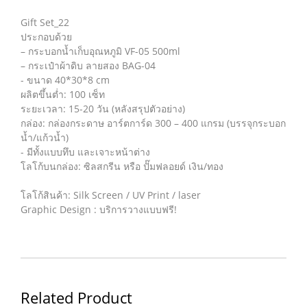
Gift Set_22
ประกอบด้วย
– กระบอกน้ำเก็บอุณหภูมิ VF-05 500ml
– กระเป๋าผ้าดิบ ลายสอง BAG-04
- ขนาด 40*30*8 cm
ผลิตขึ้นต่ำ: 100 เซ็ท
ระยะเวลา: 15-20 วัน (หลังสรุปตัวอย่าง)
กล่อง: กล่องกระดาษ อาร์ตการ์ด 300 – 400 แกรม (บรรจุกระบอก
น้ำ/แก้วน้ำ)
- มีทั้งแบบทึบ และเจาะหน้าต่าง
โลโก้บนกล่อง: ซิลสกรีน หรือ ปั๊มฟลอยด์ เงิน/ทอง
โลโก้สินค้า: Silk Screen / UV Print / laser
Graphic Design : บริการวางแบบฟรี!
Related Product