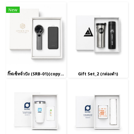
New
กิ๊ฟเซ็ทจั่วปัง (SRB-01)(copy)(copy)(copy)(copy)(copy)(copy)(copy)(copy)(copy)(copy)(copy)(copy)(copy)(copy)(copy)(copy)(copy)(copy)(copy)(copy)(copy)(copy)(copy)(copy)(copy)(copy)(copy)(copy)(copy)
Gift Set_2 (กล่องดำ)