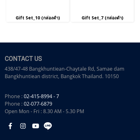
Gift Set_10 (กล่องดำ)
Gift Set_7 (กล่องดำ)
CONTACT US
438/47-48 Bangkhuntiean-Chaytale Rd, Samae dam
Bangkhuntiean district, Bangkok Thailand. 10150
Phone :
02-415-8994 - 7
Phone :
02-077-6879
Open Mon - Fri : 8.30 AM - 5.30 PM