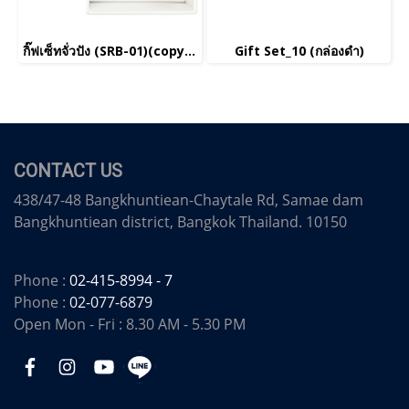
กิ๊ฟเซ็ทจั่วปัง (SRB-01)(copy)(copy)(copy)(copy)(copy)(copy)(copy)(copy)(copy)(copy)(copy)(copy)(copy)(copy)(copy)(copy)(copy)(copy)(copy)(copy)(copy)(copy)(copy)(copy)(copy)(copy)(copy)(copy)
Gift Set_10 (กล่องดำ)
CONTACT US
438/47-48 Bangkhuntiean-Chaytale Rd, Samae dam
Bangkhuntiean district, Bangkok Thailand. 10150
Phone :
02-415-8994 - 7
Phone :
02-077-6879
Open Mon - Fri : 8.30 AM - 5.30 PM