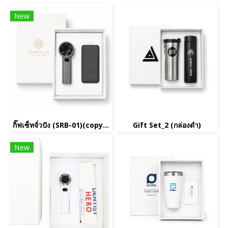
New
กิ๊ฟเซ็ทจั่วปัง (SRB-01)(copy)(copy)(copy)(copy)(copy)(copy)(copy)(copy)(copy)(copy)(copy)(copy)(copy)(copy)(copy)(copy)(copy)(copy)(copy)(copy)(copy)(copy)(copy)(copy)(copy)(copy)(copy)(copy)(copy)
Gift Set_2 (กล่องดำ)
New