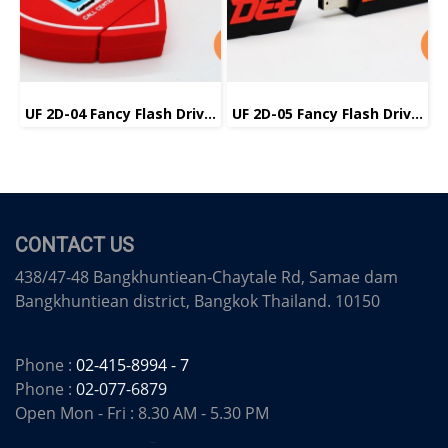
UF 2D-04 Fancy Flash Drive แฟลชไดร์ฟ แฟนซี
UF 2D-05 Fancy Flash Drive แฟลชไดร์ฟ แฟนซี
CONTACT US
438/47-48 Bangkhuntiean-Chaytale Rd, Samae dam
Bangkhuntiean district, Bangkok Thailand. 10150
Phone :
02-415-8994 - 7
Phone :
02-077-6879
Open Mon - Fri : 8.30 AM - 5.30 PM