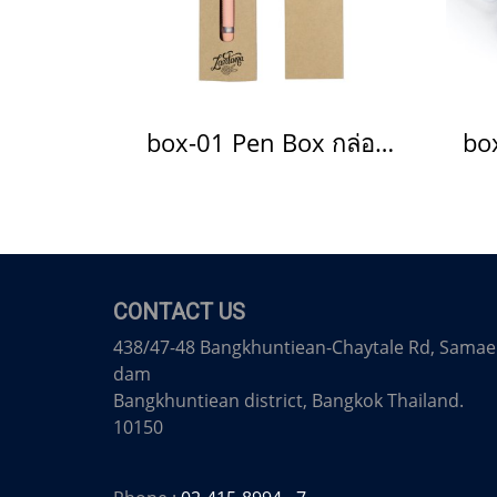
box-01 Pen Box กล่องใส่ปากกา(copy)
CONTACT US
438/47-48 Bangkhuntiean-Chaytale Rd, Samae
dam
Bangkhuntiean district, Bangkok Thailand.
10150