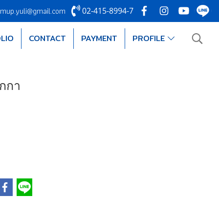
mup.yuli@gmail.com
02-415-8994-7
LIO
CONTACT
PAYMENT
PROFILE
ากกา