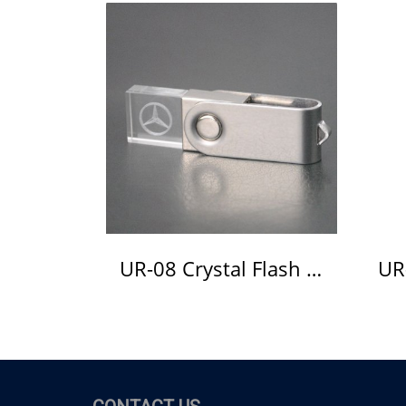
UR-08 Crystal Flash Drive แฟลชไดร์ฟ คริสตัล