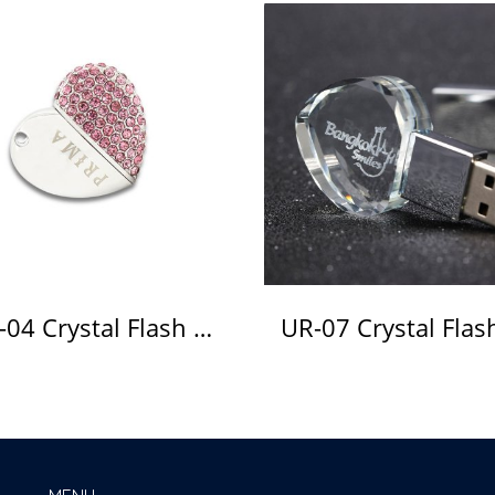
UR-04 Crystal Flash Drive แฟลชไดร์ฟ คริสตัล