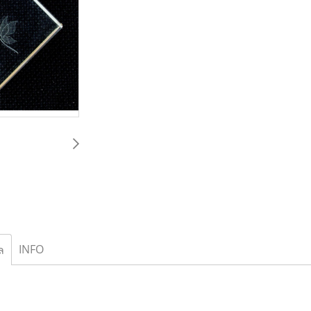
INFO
ล