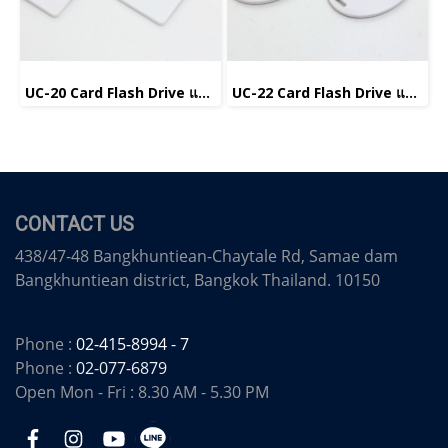
UC-20 Card Flash Drive แฟลชไดรฟ์การ์ด
UC-22 Card Flash Drive แฟลชไดรฟ์การ์ด
CONTACT US
438/47-48 Bangkhuntiean-Chaytale Rd, Samae dam
Bangkhuntiean district, Bangkok Thailand. 10150
Phone :
02-415-8994 - 7
Phone :
02-077-6879
Open Mon - Fri : 8.30 AM - 5.30 PM