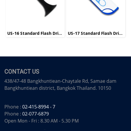
US-16 Standard Flash Drive แฟลชไดร์ฟมาตรฐาน
US-17 Standard Flash Drive แฟลชไดร์ฟมาตรฐาน
CONTACT US
438/47-48 Bangkhuntiean-Chaytale Rd, Samae dam
Bangkhuntiean district, Bangkok Thailand. 10150
Phone :
02-415-8994 - 7
Phone :
02-077-6879
Open Mon - Fri : 8.30 AM - 5.30 PM