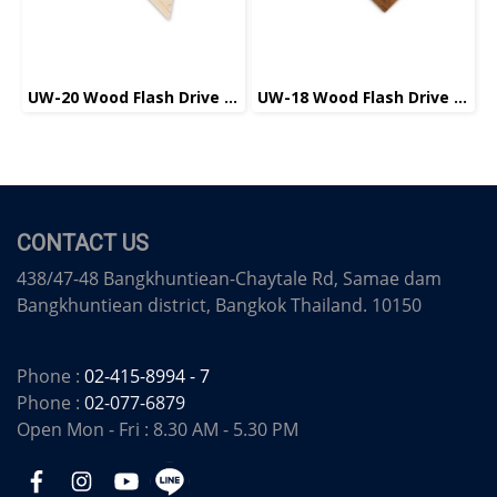
UW-20 Wood Flash Drive แฟลชไดร์ฟ ไม้
UW-18 Wood Flash Drive แฟลชไดร์ฟ ไม้
CONTACT US
438/47-48 Bangkhuntiean-Chaytale Rd, Samae dam
Bangkhuntiean district, Bangkok Thailand. 10150
Phone :
02-415-8994 - 7
Phone :
02-077-6879
Open Mon - Fri : 8.30 AM - 5.30 PM