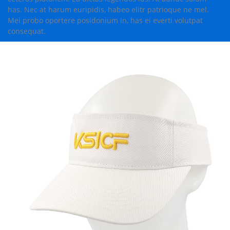
has. Nec at harum euripidis, habeo elitr patrioque ne mel.
Mei probo oportere posidonium in, has ei everti volutpat
consequat.