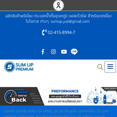
ผลิตสินค้าพรีเมี่ยม กระบอกน้ำเก็บอุณหภูมิ แฟลชไดร์ฟ สำหรับแจกเนื่อง
ในโอกาส ต่างๆ
sumup.yuli@gmail.com
02-415-8994-7
Lorem ipsum dolor sit amet, pri et feugiat consulatu. Eu per
ceteros platonem. Ea dictas legendos ius. At adhuc solum