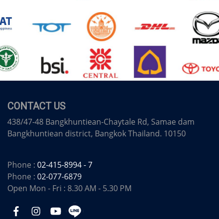
CONTACT US
438/47-48 Bangkhuntiean-Chaytale Rd, Samae dam
Bangkhuntiean district, Bangkok Thailand. 10150
Phone :
02-415-8994 - 7
Phone :
02-077-6879
Open Mon - Fri : 8.30 AM - 5.30 PM